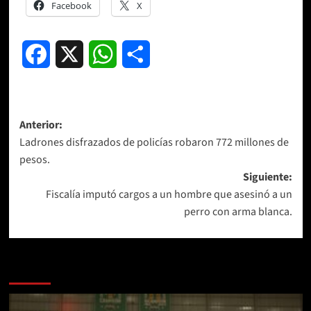
Facebook
X
Facebook
X
WhatsApp
Compartir
Navegación
Anterior:
Ladrones disfrazados de policías robaron 772 millones de
de
pesos.
entradas
Siguiente:
Fiscalía imputó cargos a un hombre que asesinó a un
perro con arma blanca.
Más historias