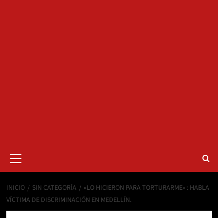
Menú
primario
INICIO
SIN CATEGORÍA
«LO HICIERON PARA TORTURARME» : HABLA
VÍCTIMA DE DISCRIMINACIÓN EN MEDELLÍN.