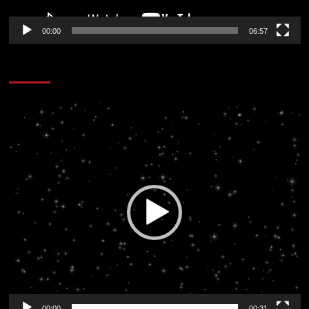
00:00
06:57
CORAZÓN RADIO
Reproductor
de
vídeo
00:00
00:31