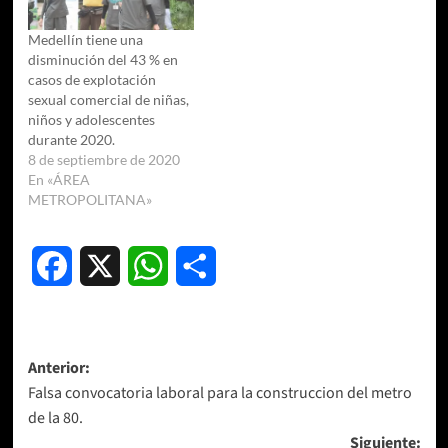
Medellín tiene una
disminución del 43 % en
casos de explotación
sexual comercial de niñas,
niños y adolescentes
durante 2020.
8 de septiembre de 2020
En «ÁREA
METROPOLITANA»
Facebook
X
WhatsApp
Compartir
Navegación
Anterior:
Falsa convocatoria laboral para la construccion del metro
de
de la 80.
entradas
Siguiente: