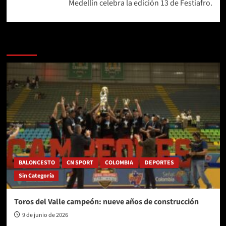
Medellín celebra la edición 13 de Festiafro.
Más historias
BALONCESTO
CN SPORT
COLOMBIA
DEPORTES
Sin Categoría
Toros del Valle campeón: nueve años de construcción
9 de junio de 2026