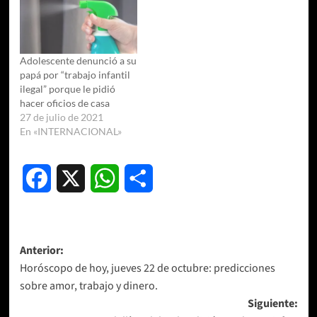
Adolescente denunció a su
papá por “trabajo infantil
ilegal” porque le pidió
hacer oficios de casa
27 de julio de 2021
En «INTERNACIONAL»
Facebook
X
WhatsApp
Compartir
Navegación
Anterior:
Horóscopo de hoy, jueves 22 de octubre: predicciones
de
sobre amor, trabajo y dinero.
entradas
Siguiente: