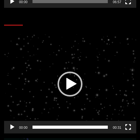
00:00
06:57
CORAZÓN RADIO
Reproductor
de
vídeo
00:00
00:31