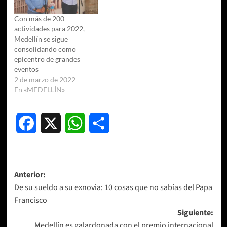
Con más de 200
actividades para 2022,
Medellín se sigue
consolidando como
epicentro de grandes
eventos
2 de marzo de 2022
En «MEDELLÍN»
Facebook
X
WhatsApp
Compartir
Navegación
Anterior:
De su sueldo a su exnovia: 10 cosas que no sabías del Papa
de
Francisco
entradas
Siguiente:
Medellín es galardonada con el premio internacional