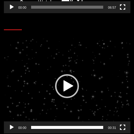
00:00
06:57
CORAZÓN RADIO
Reproductor
de
vídeo
00:00
00:31