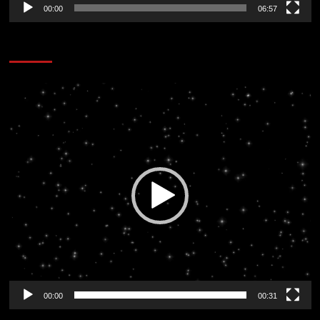
00:00
06:57
CORAZÓN RADIO
Reproductor
de
vídeo
00:00
00:31