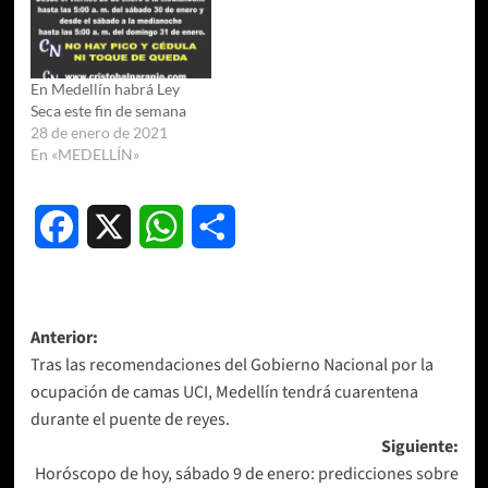
En Medellín habrá Ley
Seca este fin de semana
28 de enero de 2021
En «MEDELLÍN»
Facebook
X
WhatsApp
Compartir
Navegación
Anterior:
Tras las recomendaciones del Gobierno Nacional por la
de
ocupación de camas UCI, Medellín tendrá cuarentena
entradas
durante el puente de reyes.
Siguiente:
Horóscopo de hoy, sábado 9 de enero: predicciones sobre