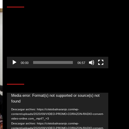
AL AIRE – ENTRETENIMIENTO
Reproductor
de
vídeo
00:00
06:57
CORAZÓN RADIO
Reproductor
Media error: Format(s) not supported or source(s) not
found
de
vídeo
Descargar archivo: https://cristobalnaranjo.com/wp-
content/uploads/2020/09/VIDEO-PROMO-CORAZON-RADIO-convert-
video-online.com_.mp4?_=3
Descargar archivo: https://cristobalnaranjo.com/wp-
content/uploads/2020/09/VIDEO-PROMO-CORAZON-RADIO-convert-