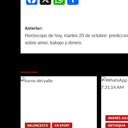
Navegación
Anterior:
de
Horóscopo de hoy, martes 20 de octubre: predicci
sobre amor, trabajo y dinero.
entradas
Más historias
ANDRÉS JUL
BALONCESTO
CN SPORT
ANTIOQUIA