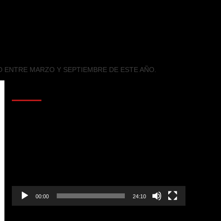
D ENTRE MARZO Y SEPTIEMBRE DE ESTE AÑO.
AL AIRE – POLÍTICA
Reproductor
de
vídeo
00:00
24:10