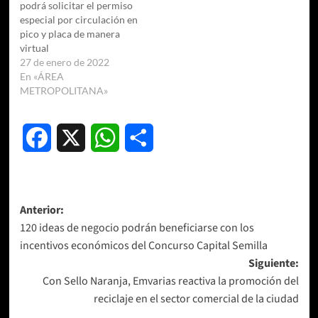
podrá solicitar el permiso
especial por circulación en
pico y placa de manera
virtual
27 de enero de 2022
En «ÁREA
METROPOLITANA»
Facebook
X
WhatsApp
Compartir
Navegación
Anterior:
120 ideas de negocio podrán beneficiarse con los
de
incentivos económicos del Concurso Capital Semilla
entradas
Siguiente:
Con Sello Naranja, Emvarias reactiva la promoción del
reciclaje en el sector comercial de la ciudad