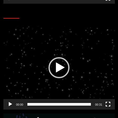
CORAZÓN RADIO
Reproductor
de
vídeo
00:00
00:31