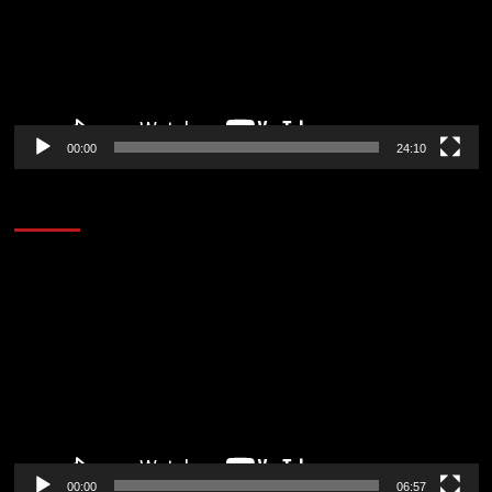
00:00
24:10
AL AIRE – ENTRETENIMIENTO
Reproductor
de
vídeo
00:00
06:57