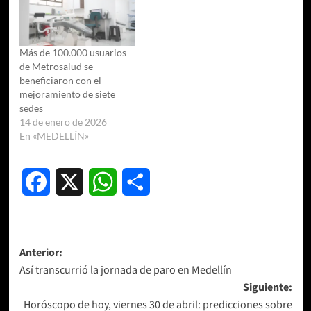
Más de 100.000 usuarios
de Metrosalud se
beneficiaron con el
mejoramiento de siete
sedes
14 de enero de 2026
En «MEDELLÍN»
Facebook
X
WhatsApp
Compartir
Navegación
Anterior:
Así transcurrió la jornada de paro en Medellín
de
Siguiente:
entradas
Horóscopo de hoy, viernes 30 de abril: predicciones sobre