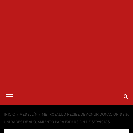
Menú
primario
INICIO
MEDELLÍN
METROSALUD RECIBE DE ACNUR DONACIÓN DE 30
UNIDADES DE ALOJAMIENTO PARA EXPANSIÓN DE SERVICIOS