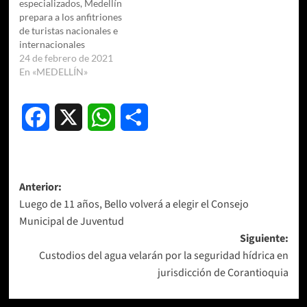
especializados, Medellín
prepara a los anfitriones
de turistas nacionales e
internacionales
24 de febrero de 2021
En «MEDELLÍN»
Facebook
X
WhatsApp
Compartir
Navegación
Anterior:
Luego de 11 años, Bello volverá a elegir el Consejo
de
Municipal de Juventud
entradas
Siguiente:
Custodios del agua velarán por la seguridad hídrica en
jurisdicción de Corantioquia