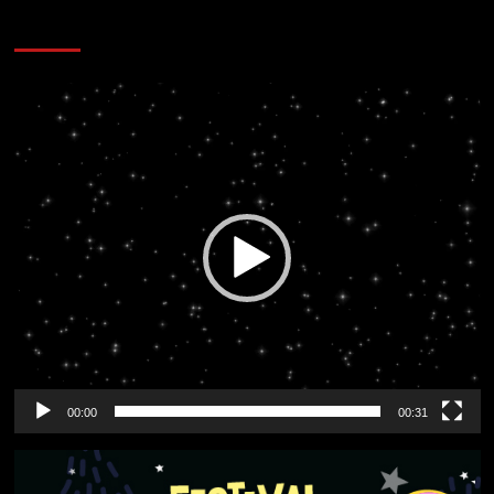
CORAZÓN RADIO
Reproductor
de
vídeo
00:00
00:31