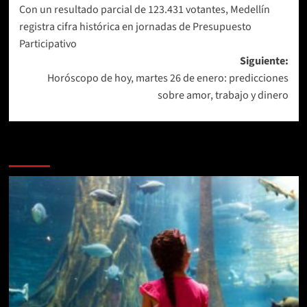
Con un resultado parcial de 123.431 votantes, Medellín
de
registra cifra histórica en jornadas de Presupuesto
entradas
Participativo
Siguiente:
Horóscopo de hoy, martes 26 de enero: predicciones
sobre amor, trabajo y dinero
Más historias