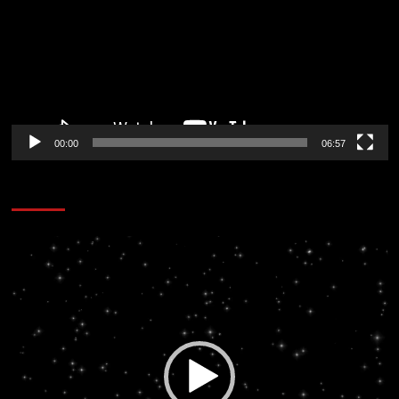
vídeo
00:00
06:57
CORAZÓN RADIO
Reproductor
de
vídeo