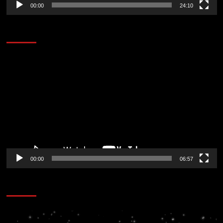
00:00
24:10
AL AIRE – ENTRETENIMIENTO
Reproductor
de
vídeo
00:00
06:57
CORAZÓN RADIO
Reproductor