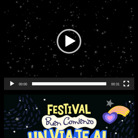
de
vídeo
00:00
00:31