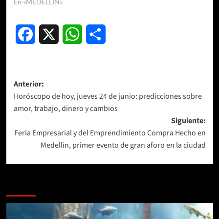
En «MEDELLÍN»
Facebook
X
WhatsApp
Compartir
Navegación
Anterior:
Horóscopo de hoy, jueves 24 de junio: predicciones sobre
de
amor, trabajo, dinero y cambios
entradas
Siguiente:
Feria Empresarial y del Emprendimiento Compra Hecho en
Medellín, primer evento de gran aforo en la ciudad
Más historias