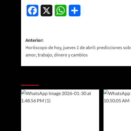
Facebook
X
WhatsApp
Compartir
Navegación
Anterior:
Horóscopo de hoy, jueves 1 de abril: predicciones sob
de
amor, trabajo, dinero y cambios
entradas
Más historias