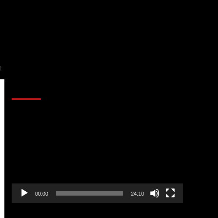
R
AL AIRE – POLÍTICA
Reproductor
de
vídeo
00:00
24:10