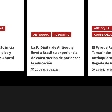
NA
ANTIOQUIA
ANTIOQUIA
IU DIGITAL
COMFENALCO
to inicia
La IU Digital de Antioquia
El Parque R
 pico y
llevó a Brasil su experiencia
Tamarindos
de Aburrá
de construcción de paz desde
Antioquia s
la educación
llegada de 
20 de julio de 2026
13 de julio d