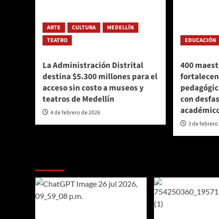
ARTE
CULTURA
MEDELLÍN
TEATRO
EDUCACIÓN
La Administración Distrital
400 maest
destina $5.300 millones para el
fortalecen
acceso sin costo a museos y
pedagógic
teatros de Medellín
con desfas
académic
4 de febrero de 2026
3 de febrero
Te pueden interesar