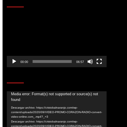
AL AIRE – ENTRETENIMIENTO
Reproductor
de
vídeo
00:00
06:57
CORAZÓN RADIO
Reproductor
Media error: Format(s) not supported or source(s) not
found
de
vídeo
Descargar archivo: https://cristobalnaranjo.com/wp-
content/uploads/2020/09/VIDEO-PROMO-CORAZON-RADIO-convert-
video-online.com_.mp4?_=3
Descargar archivo: https://cristobalnaranjo.com/wp-
content/uploads/2020/09/VIDEO-PROMO-CORAZON-RADIO-convert-