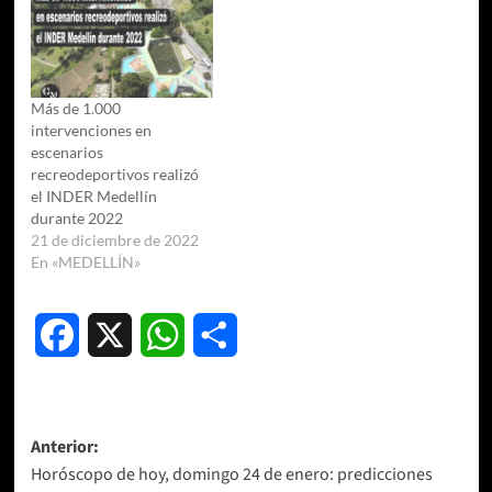
Más de 1.000
intervenciones en
escenarios
recreodeportivos realizó
el INDER Medellín
durante 2022
21 de diciembre de 2022
En «MEDELLÍN»
Facebook
X
WhatsApp
Compartir
Navegación
Anterior:
Horóscopo de hoy, domingo 24 de enero: predicciones
de