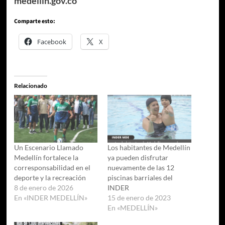
medellin.gov.co
Comparte esto:
Facebook
X
Relacionado
Un Escenario Llamado
Los habitantes de Medellín
Medellín fortalece la
ya pueden disfrutar
corresponsabilidad en el
nuevamente de las 12
deporte y la recreación
piscinas barriales del
8 de enero de 2026
INDER
En «INDER MEDELLÍN»
15 de enero de 2023
En «MEDELLÍN»