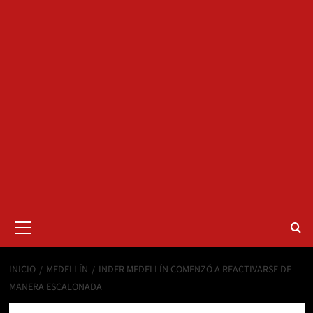
Menú
primario
INICIO
MEDELLÍN
INDER MEDELLÍN COMENZÓ A REACTIVARSE DE
MANERA ESCALONADA