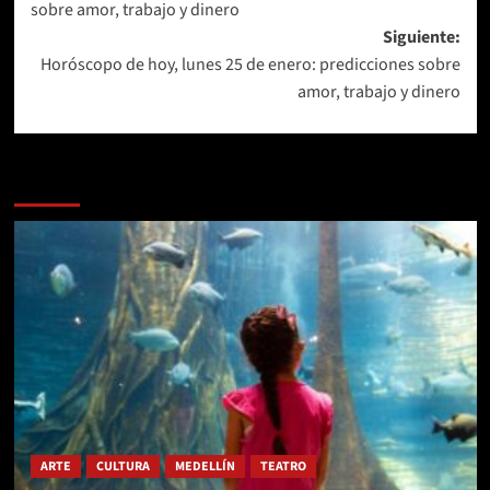
sobre amor, trabajo y dinero
entradas
Siguiente:
Horóscopo de hoy, lunes 25 de enero: predicciones sobre
amor, trabajo y dinero
Más historias
ARTE
CULTURA
MEDELLÍN
TEATRO