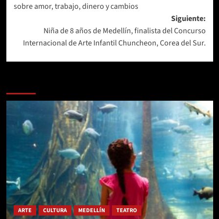
sobre amor, trabajo, dinero y cambios
entradas
Siguiente:
Niña de 8 años de Medellín, finalista del Concurso
Internacional de Arte Infantil Chuncheon, Corea del Sur.
Más historias
ARTE
CULTURA
MEDELLÍN
TEATRO