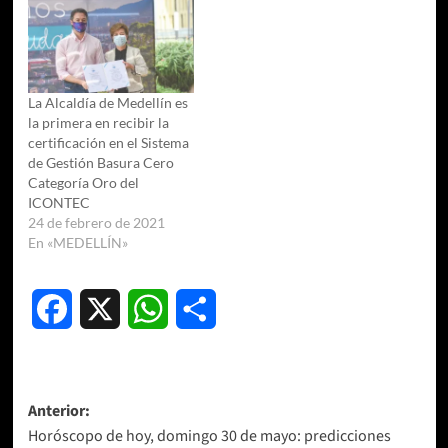
La Alcaldía de Medellín es
la primera en recibir la
certificación en el Sistema
de Gestión Basura Cero
Categoría Oro del
ICONTEC
24 de febrero de 2021
En «MEDELLÍN»
Facebook
X
WhatsApp
Compartir
Navegación
Anterior:
Horóscopo de hoy, domingo 30 de mayo: predicciones
de