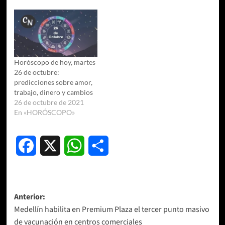
Horóscopo de hoy, martes
26 de octubre:
predicciones sobre amor,
trabajo, dinero y cambios
26 de octubre de 2021
En «HORÓSCOPO»
Facebook
X
WhatsApp
Compartir
Navegación
Anterior:
Medellín habilita en Premium Plaza el tercer punto masivo
de
de vacunación en centros comerciales