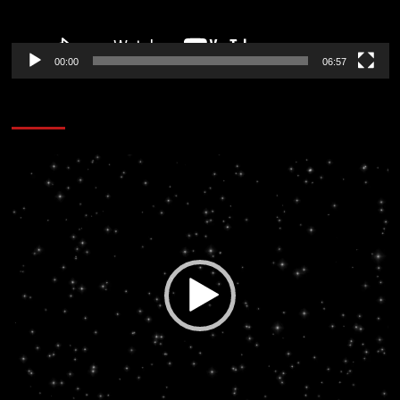
00:00
06:57
CORAZÓN RADIO
Reproductor
de
vídeo