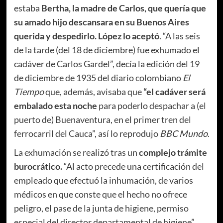
estaba
Bertha, la madre de Carlos, que quería que
su amado hijo descansara en su Buenos Aires
querida y despedirlo. López lo aceptó
. “A las seis
de la tarde (del 18 de diciembre) fue exhumado el
cadáver de Carlos Gardel”, decía la edición del 19
de diciembre de 1935 del diario colombiano
El
Tiempo
que, además, avisaba que
“el cadáver será
embalado esta noche
para poderlo despachar a (el
puerto de) Buenaventura, en el primer tren del
ferrocarril del Cauca”, así lo reprodujo
BBC Mundo
.
La exhumación se realizó tras un
complejo trámite
burocrático.
“Al acto precede una certificación del
empleado que efectuó la inhumación, de varios
médicos en que conste que el hecho no ofrece
peligro, el pase de la junta de higiene, permiso
especial del director departamental de higiene”,