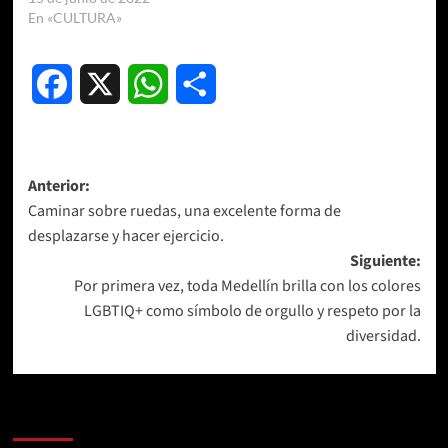
En «CULTURA»
Facebook
X
WhatsApp
Compartir
Navegación
Anterior:
Caminar sobre ruedas, una excelente forma de
de
desplazarse y hacer ejercicio.
entradas
Siguiente:
Por primera vez, toda Medellín brilla con los colores
LGBTIQ+ como símbolo de orgullo y respeto por la
diversidad.
Más historias