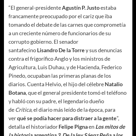
“El general-presidente
Agustín P. Justo
estaba
francamente preocupado por el cariz que iba
tomando el debate de las carnes que comprometía
a un creciente número de funcionarios de su
corrupto gobierno. El senador
santafecino
Lisandro De la Torre
y sus denuncias
contra el frigorífico Anglo y los ministros de
Agricultura, Luis Duhau, y de Hacienda, Federico
Pinedo, ocupaban las primeras planas de los
diarios. Cuenta Helvio, el hijo del célebre
Natalio
Botana
, que el general presidente tomó el teléfono
y habló con su padre, el legendario dueño
de
Crítica
, el diario más leído de la época, para
ver
qué se podía hacer para distraer a la gente
”,
detalla el historiador
Felipe Pigna
en
Los mitos de
la historia argentina 3. De la ley Sáenz Peña a los