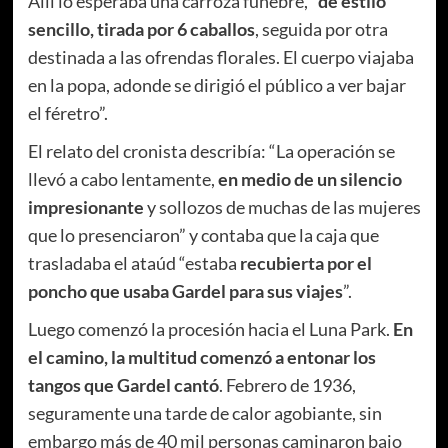
Allí lo esperaba una carroza fúnebre, “
de estilo
sencillo, tirada por 6 caballos
, seguida por otra
destinada a las ofrendas florales. El cuerpo viajaba
en la popa, adonde se dirigió el público a ver bajar
el féretro”.
El relato del cronista describía: “La operación se
llevó a cabo lentamente,
en medio de un silencio
impresionante
y sollozos de muchas de las mujeres
que lo presenciaron” y contaba que la caja que
trasladaba el ataúd “estaba
recubierta por el
poncho que usaba Gardel para sus viajes
”.
Luego comenzó la procesión hacia el Luna Park.
En
el camino, la multitud comenzó a entonar los
tangos que Gardel cantó
. Febrero de 1936,
seguramente una tarde de calor agobiante, sin
embargo más de 40 mil personas caminaron bajo