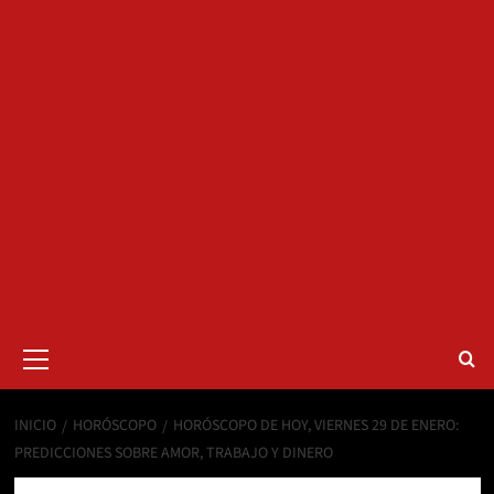
Menú
primario
INICIO
HORÓSCOPO
HORÓSCOPO DE HOY, VIERNES 29 DE ENERO:
PREDICCIONES SOBRE AMOR, TRABAJO Y DINERO