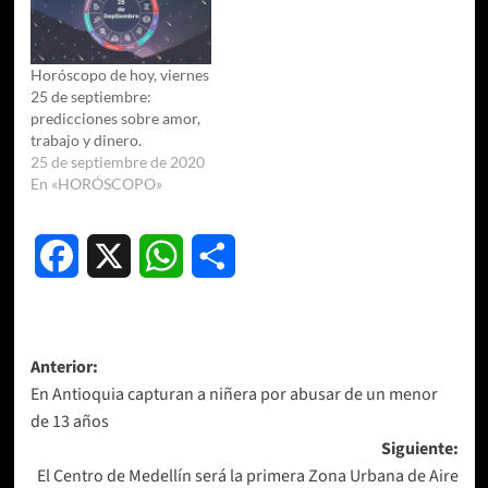
Horóscopo de hoy, viernes
25 de septiembre:
predicciones sobre amor,
trabajo y dinero.
25 de septiembre de 2020
En «HORÓSCOPO»
Facebook
X
WhatsApp
Compartir
Navegación
Anterior:
En Antioquia capturan a niñera por abusar de un menor
de
de 13 años
entradas
Siguiente:
El Centro de Medellín será la primera Zona Urbana de Aire