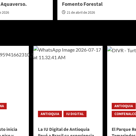
e Aquaverso.
Fomento Forestal
de 2026
21 de abril de 2026
NA
ANTIOQUIA
ANTIOQUIA
IU DIGITAL
COMFENALCO
to inicia
La IU Digital de Antioquia
El Parque R
 pico y
llevó a Brasil su experiencia
Tamarindos