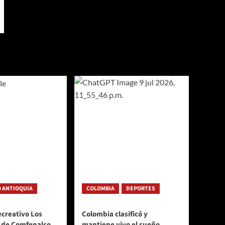
 ANTIOQUIA
COLOMBIA
DEPORTES
ecreativo Los
Colombia clasificó y
 de Comfenalco
mantiene vivo el sueño