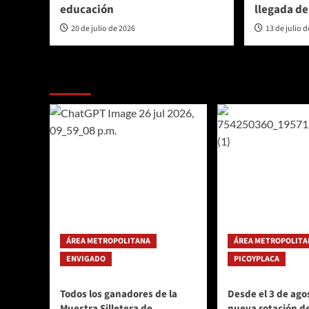
educación
llegada d
20 de julio de 2026
13 de julio 
Te pueden interesar
ÁREA METROPOLITANA
ÁREA METROPOLITA
ENVIGADO
PICOYPLACA
Todos los ganadores de la
Desde el 3 de agos
Muestra Silletera de
nueva rotación de