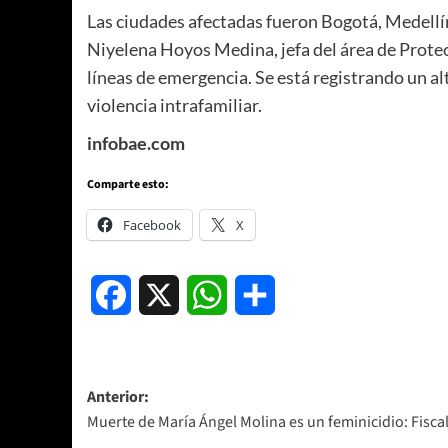
Las ciudades afectadas fueron Bogotá, Medellín
Niyelena Hoyos Medina, jefa del área de Protecc
líneas de emergencia. Se está registrando un alt
violencia intrafamiliar.
infobae.com
Comparte esto:
Facebook
X
Facebook
X
WhatsApp
Compartir
Navegación
Anterior:
Muerte de María Ángel Molina es un feminicidio: Fiscal
de