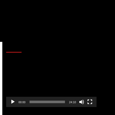
AL AIRE – POLÍTICA
Reproductor
de
vídeo
00:00
24:10