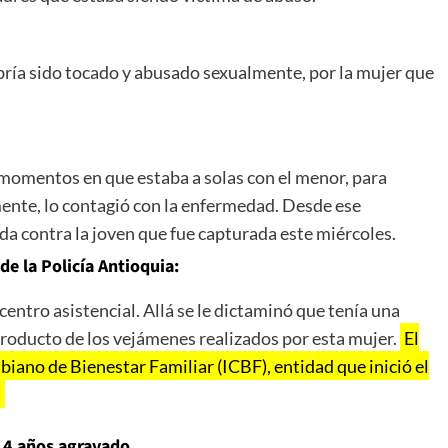
bría sido tocado y abusado sexualmente, por la mujer que
momentos en que estaba a solas con el menor, para
mente, lo contagió con la enfermedad. Desde ese
 contra la joven que fue capturada este miércoles.
e la Policía Antioquia:
centro asistencial. Allá se le dictaminó que tenía una
roducto de los vejámenes realizados por esta mujer.
El
iano de Bienestar Familiar (ICBF), entidad que inició el
.
 14 años agravado