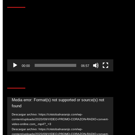
AL AIRE – ENTRETENIMIENTO
Reproductor
de
vídeo
00:00
06:57
CORAZÓN RADIO
Reproductor
Media error: Format(s) not supported or source(s) not
found
de
vídeo
Descargar archivo: https://cristobalnaranjo.com/wp-
content/uploads/2020/09/VIDEO-PROMO-CORAZON-RADIO-convert-
video-online.com_.mp4?_=3
Descargar archivo: https://cristobalnaranjo.com/wp-
content/uploads/2020/09/VIDEO-PROMO-CORAZON-RADIO-convert-