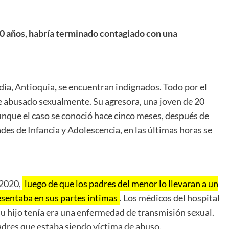
20 años, habría terminado contagiado con una
dia, Antioquia
,
se encuentran indignados. Todo por el
ue abusado sexualmente. Su agresora, una joven de 20
que el caso se conoció hace cinco meses, después de
ades de Infancia y Adolescencia, en las últimas horas se
 2020,
luego de que los padres del menor lo llevaran a un
esentaba en sus partes íntimas
. Los médicos del hospital
su hijo tenía era una enfermedad de transmisión sexual.
adres que estaba siendo víctima de abuso.