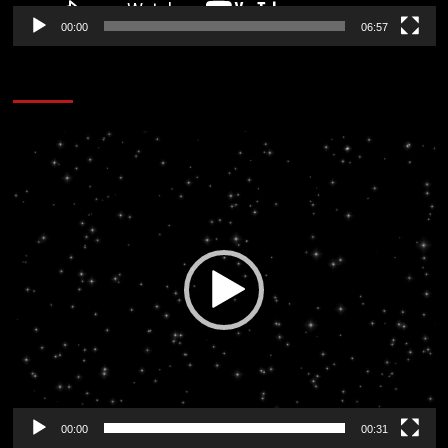
00:00
06:57
CORAZÓN RADIO
Reproductor
de
vídeo
00:00
00:31