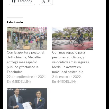
Facebook
X
Relacionado
Con la apertura peatonal
Con más espacio para
de Pichincha, Medellín
peatones y ciclistas, y
entrega más espacio
velocidades más seguras,
público y fortalece la
Medellín avanza en
Ecociudad
movilidad sostenible
22 de septiembre de 2021
2 de enero de 2022
En «MEDELLÍN»
En «MEDELLÍN»