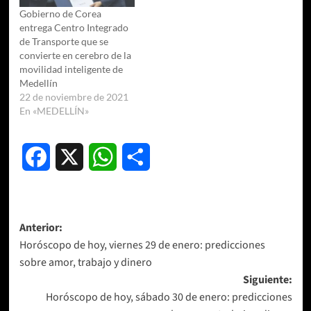
Gobierno de Corea
entrega Centro Integrado
de Transporte que se
convierte en cerebro de la
movilidad inteligente de
Medellín
22 de noviembre de 2021
En «MEDELLÍN»
Facebook
X
WhatsApp
Compartir
Navegación
Anterior:
Horóscopo de hoy, viernes 29 de enero: predicciones
de
sobre amor, trabajo y dinero
entradas
Siguiente:
Horóscopo de hoy, sábado 30 de enero: predicciones