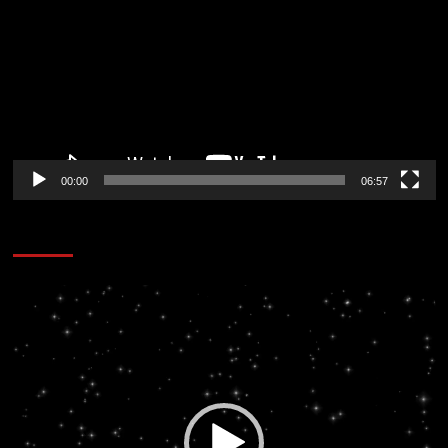
vídeo
00:00
06:57
CORAZÓN RADIO
Reproductor
de
vídeo