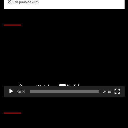
6 de junio de 2025
AL AIRE – POLÍTICA
Reproductor
de
vídeo
00:00
24:10
AL AIRE – ENTRETENIMIENTO
Reproductor
de