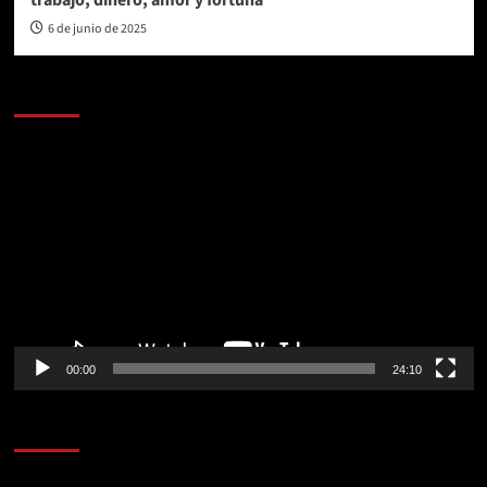
6 de junio de 2025
AL AIRE – POLÍTICA
Reproductor
de
vídeo
00:00
24:10
AL AIRE – ENTRETENIMIENTO
Reproductor