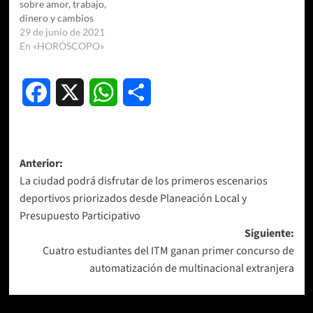
sobre amor, trabajo,
dinero y cambios
29 de junio de 2021
En «HORÓSCOPO»
Facebook
X
WhatsApp
Compartir
Navegación
Anterior:
La ciudad podrá disfrutar de los primeros escenarios
de
deportivos priorizados desde Planeación Local y
entradas
Presupuesto Participativo
Siguiente:
Cuatro estudiantes del ITM ganan primer concurso de
automatización de multinacional extranjera