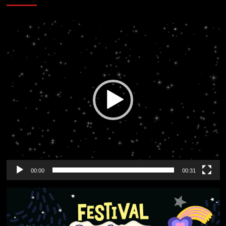
Reproductor
de
vídeo
00:00
00:31