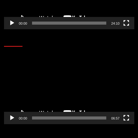
00:00
24:10
AL AIRE – ENTRETENIMIENTO
Reproductor
de
vídeo
00:00
06:57
CORAZÓN RADIO