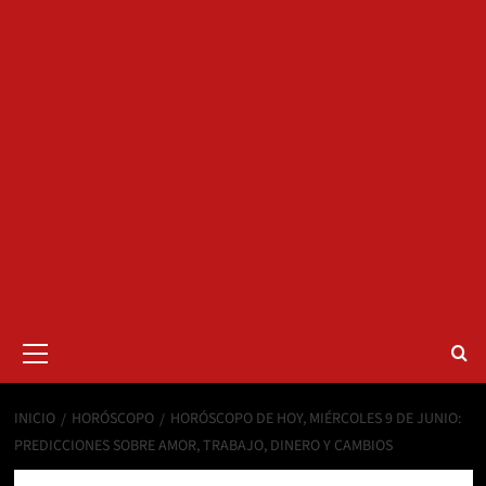
Menú
primario
INICIO
HORÓSCOPO
HORÓSCOPO DE HOY, MIÉRCOLES 9 DE JUNIO:
PREDICCIONES SOBRE AMOR, TRABAJO, DINERO Y CAMBIOS