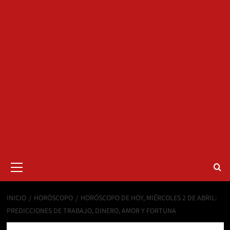
Menú
primario
INICIO
HORÓSCOPO
HORÓSCOPO DE HOY, MIÉRCOLES 2 DE ABRIL:
PREDICCIONES DE TRABAJO, DINERO, AMOR Y FORTUNA