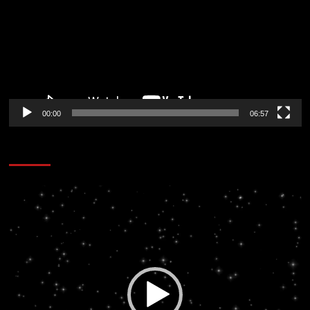
vídeo
00:00
06:57
CORAZÓN RADIO
Reproductor
de
vídeo