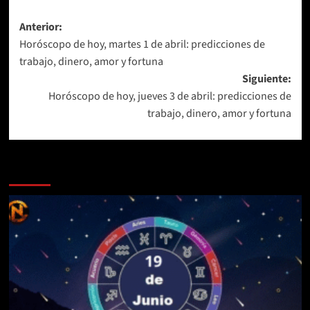
Navegación
Anterior:
Horóscopo de hoy, martes 1 de abril: predicciones de
de
trabajo, dinero, amor y fortuna
entradas
Siguiente:
Horóscopo de hoy, jueves 3 de abril: predicciones de
trabajo, dinero, amor y fortuna
Más historias