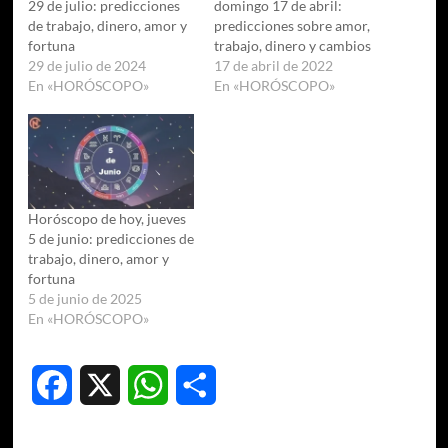
29 de julio: predicciones
domingo 17 de abril:
de trabajo, dinero, amor y
predicciones sobre amor,
fortuna
trabajo, dinero y cambios
29 de julio de 2024
17 de abril de 2022
En «HORÓSCOPO»
En «HORÓSCOPO»
Horóscopo de hoy, jueves
5 de junio: predicciones de
trabajo, dinero, amor y
fortuna
5 de junio de 2025
En «HORÓSCOPO»
Facebook
X
WhatsApp
Compartir