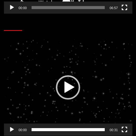
00:00
06:57
CORAZÓN RADIO
Reproductor
de
vídeo
00:00
00:31