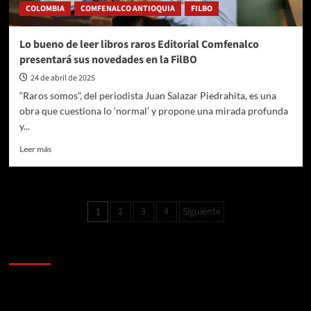
COLOMBIA
COMFENALCO ANTIOQUIA
FILBO
y
fortuna
Lo bueno de leer libros raros Editorial Comfenalco
presentará sus novedades en la FilBO
24 de abril de 2025
“Raros somos”, del periodista Juan Salazar Piedrahita, es una
obra que cuestiona lo ‘normal’ y propone una mirada profunda
y...
Leer
Leer más
más
sobre
Lo
bueno
Paginación
2
3
4
Siguiente
1
de
de
leer
libros
AL AIRE – POLÍTICA
entradas
raros
Editorial
Comfenalco
Reproductor
presentará
de
sus