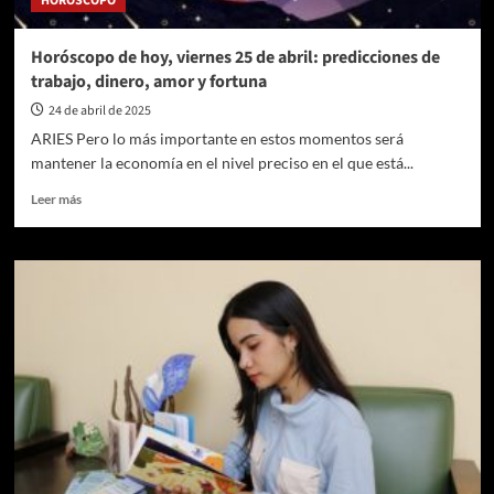
HORÓSCOPO
Horóscopo de hoy, viernes 25 de abril: predicciones de
trabajo, dinero, amor y fortuna
24 de abril de 2025
ARIES Pero lo más importante en estos momentos será
mantener la economía en el nivel preciso en el que está...
Leer
Leer más
más
sobre
Horóscopo
de
hoy,
viernes
25
de
abril:
predicciones
de
trabajo,
dinero,
amor