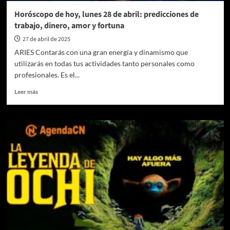
Horóscopo de hoy, lunes 28 de abril: predicciones de
trabajo, dinero, amor y fortuna
27 de abril de 2025
ARIES Contarás con una gran energía y dinamismo que
utilizarás en todas tus actividades tanto personales como
profesionales. Es el...
Leer
Leer más
más
sobre
Horóscopo
de
hoy,
lunes
28
de
abril:
predicciones
de
trabajo,
dinero,
amor