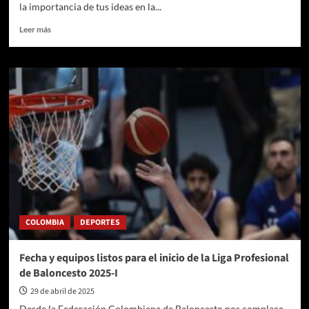
la importancia de tus ideas en la...
Leer
Leer más
más
sobre
Horóscopo
de
hoy,
miércoles
30
de
abril:
predicciones
de
trabajo,
dinero,
amor
COLOMBIA
DEPORTES
y
fortuna
Fecha y equipos listos para el inicio de la Liga Profesional
de Baloncesto 2025-I
29 de abril de 2025
Desde la Federación Colombiana de Baloncesto nos complace