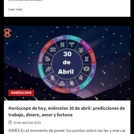
Leer
Leer más
más
sobre
Rafael
Alejandro
Betancourt
Durango
asumió
un
nuevo
periodo
como
rector
de
la
HORÓSCOPO
Institución
Universitaria
de
Horóscopo de hoy, miércoles 30 de abril: predicciones de
Envigado
trabajo, dinero, amor y fortuna
(IUE)
29 de abril de 2025
ARIES Es el momento de poner los puntos sobre las íes y marcar