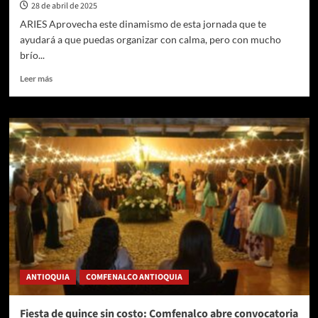
28 de abril de 2025
ARIES Aprovecha este dinamismo de esta jornada que te
ayudará a que puedas organizar con calma, pero con mucho
brío...
Leer
Leer más
más
sobre
Horóscopo
de
hoy,
martes
29
de
abril:
predicciones
de
trabajo,
dinero,
amor
ANTIOQUIA
COMFENALCO ANTIOQUIA
y
fortuna
Fiesta de quince sin costo: Comfenalco abre convocatoria