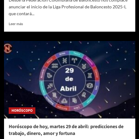
anunciar el inicio de la Liga Profesional de Baloncesto 2025-I,
que contará...
Leer
Leer más
más
sobre
Fecha
y
equipos
listos
para
el
inicio
de
la
Liga
Profesional
de
HORÓSCOPO
Baloncesto
2025-
I
Horóscopo de hoy, martes 29 de abril: predicciones de
trabajo, dinero, amor y fortuna