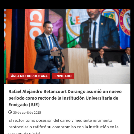
sobre
Por
su
trabajo
eficiente
y
eficaz,
la
Contraloría
Distrital
deMedellín
obtiene
puntaje
ÁREA METROPOLITANA
ENVIGADO
histórico
por
parte
Rafael Alejandro Betancourt Durango asumió un nuevo
de
periodo como rector de la Institución Universitaria de
la
Envigado (IUE)
AuditoríaGeneral
de
30 de abril de 2025
la
El rector tomó posesión del cargo y mediante juramento
República
protocolario ratificó su compromiso con la Institución en la
ceremonia oficial...