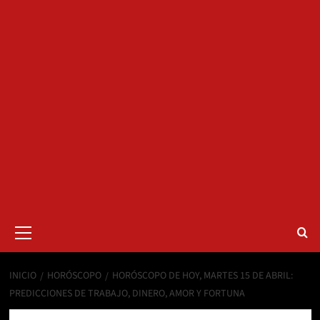
Menú
primario
INICIO
HORÓSCOPO
HORÓSCOPO DE HOY, MARTES 15 DE ABRIL:
PREDICCIONES DE TRABAJO, DINERO, AMOR Y FORTUNA