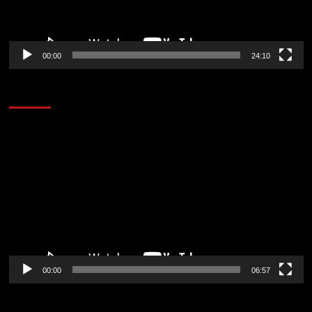
00:00
24:10
AL AIRE – ENTRETENIMIENTO
Reproductor
de
vídeo
00:00
06:57
CORAZÓN RADIO