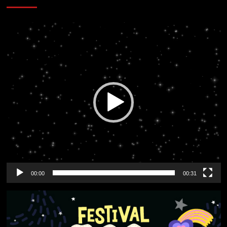
Reproductor
de
vídeo
00:00
00:31