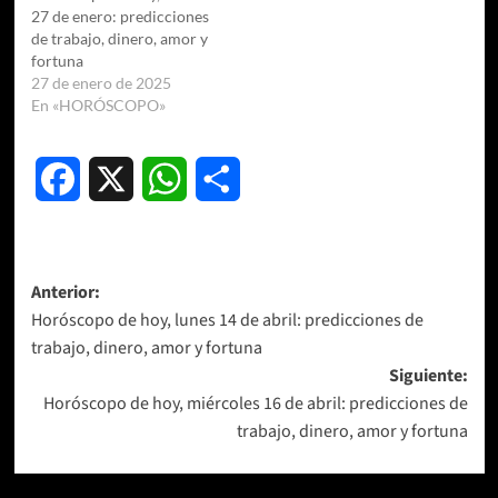
27 de enero: predicciones
de trabajo, dinero, amor y
fortuna
27 de enero de 2025
En «HORÓSCOPO»
Facebook
X
WhatsApp
Compartir
Navegación
Anterior:
Horóscopo de hoy, lunes 14 de abril: predicciones de
de
trabajo, dinero, amor y fortuna
entradas
Siguiente:
Horóscopo de hoy, miércoles 16 de abril: predicciones de
trabajo, dinero, amor y fortuna