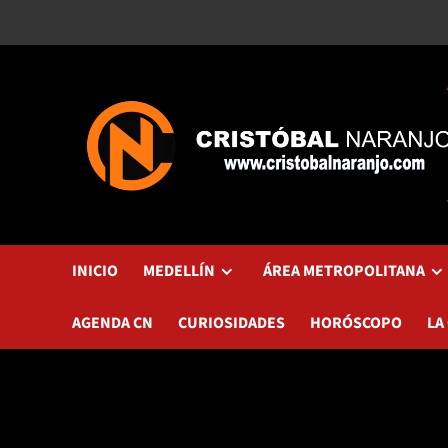
Saltar
al
contenido
INICIO
MEDELLÍN
ÁREA METROPOLITANA
AGENDA CN
CURIOSIDADES
HORÓSCOPO
LA