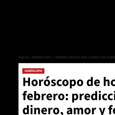
INICIO
HORÓSCOPO
HORÓSCOPO DE HOY, LUNES 3 DE FEBR
HORÓSCOPO
Horóscopo de ho
febrero: predicc
dinero, amor y 