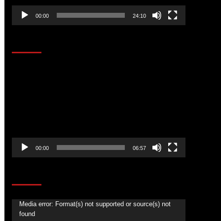
00:00
24:10
AL AIRE – ENTRETENIMIENTO
Reproductor
de
vídeo
00:00
06:57
CORAZÓN RADIO
Reproductor
Media error: Format(s) not supported or source(s) not
found
de