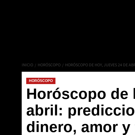
INICIO
HORÓSCOPO
HORÓSCOPO DE HOY, JUEVES 24 DE AB
HORÓSCOPO
Horóscopo de h
abril: predicci
dinero, amor y