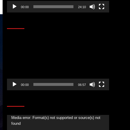
00:00
24:10
AL AIRE – ENTRETENIMIENTO
Reproductor
de
vídeo
00:00
06:57
CORAZÓN RADIO
Reproductor
Media error: Format(s) not supported or source(s) not
found
de