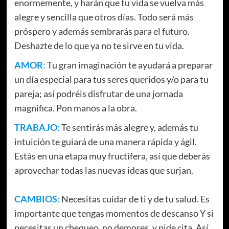
enormemente, y harán que tu vida se vuelva más
alegre y sencilla que otros días. Todo será más
próspero y además sembrarás para el futuro.
Deshazte de lo que ya no te sirve en tu vida.
AMOR
:
Tu gran imaginación te ayudará a preparar
un día especial para tus seres queridos y/o para tu
pareja; así podréis disfrutar de una jornada
magnífica. Pon manos a la obra.
TRABAJO
:
Te sentirás más alegre y, además tu
intuición te guiará de una manera rápida y ágil.
Estás en una etapa muy fructífera, así que deberás
aprovechar todas las nuevas ideas que surjan.
CAMBIOS
:
Necesitas cuidar de ti y de tu salud. Es
importante que tengas momentos de descanso Y si
necesitas un chequeo, no demores, y pide cita. Así