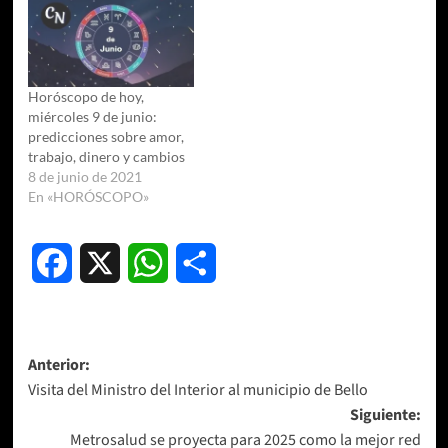
Horóscopo de hoy,
miércoles 9 de junio:
predicciones sobre amor,
trabajo, dinero y cambios
8 de junio de 2021
En «HORÓSCOPO»
Facebook
X
WhatsApp
Compartir
Navegación
Anterior:
Visita del Ministro del Interior al municipio de Bello
de
Siguiente:
entradas
Metrosalud se proyecta para 2025 como la mejor red