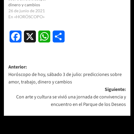
dinero y cambios
26 de junio de 2021
En «HORÓSCOPO»
Facebook
X
WhatsApp
Compartir
Navegación
Anterior:
Horóscopo de hoy, sábado 3 de julio: predicciones sobre
de
amor, trabajo, dinero y cambios
entradas
Siguiente:
Con arte y cultura se vivió una jornada de convivencia y
encuentro en el Parque de los Deseos
Más historias