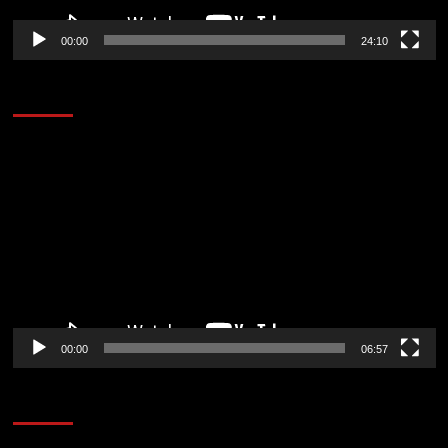
00:00
24:10
AL AIRE – ENTRETENIMIENTO
Reproductor
de
vídeo
00:00
06:57
CORAZÓN RADIO