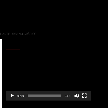
EL ARTE URBANO GRÁFICO.
AL AIRE – POLÍTICA
Reproductor
de
vídeo
00:00
24:10