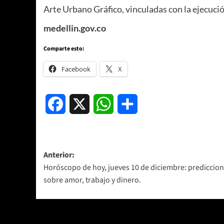
Arte Urbano Gráfico, vinculadas con la ejecució
medellin.gov.co
Comparte esto:
Facebook
X
Facebook
X
WhatsApp
Compartir
Navegación
Anterior:
Horóscopo de hoy, jueves 10 de diciembre: prediccio
de
sobre amor, trabajo y dinero.
entradas
Más historias