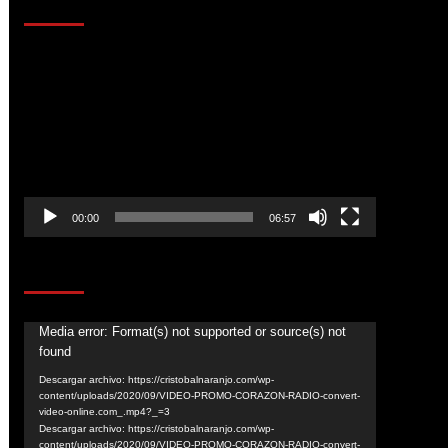
AL AIRE – ENTRETENIMIENTO
Reproductor
de
vídeo
00:00
06:57
CORAZÓN RADIO
Reproductor
Media error: Format(s) not supported or source(s) not
found
de
vídeo
Descargar archivo: https://cristobalnaranjo.com/wp-
content/uploads/2020/09/VIDEO-PROMO-CORAZON-RADIO-convert-
video-online.com_.mp4?_=3
Descargar archivo: https://cristobalnaranjo.com/wp-
content/uploads/2020/09/VIDEO-PROMO-CORAZON-RADIO-convert-