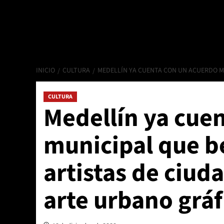
INICIO
CULTURA
MEDELLÍN YA CUENTA CON UN ACUERDO MU
CULTURA
Medellín ya cue
municipal que be
artistas de ciud
arte urbano gráf