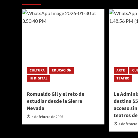
CULTURA
EDUCACIÓN
ARTE
CU
IU DIGITAL
TEATRO
Romualdo Gil y el reto de
La Adminis
estudiar desde la Sierra
destina $5
Nevada
acceso sin
teatros de
4 de febrero de 2026
4 de febrero