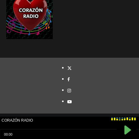
TWITTER
FACEBOOK
INSTAGRAM
YOUTUBE
Cristóbal Naranjo© Todos los derechos reservados.
|
CoverNews
por AF themes.