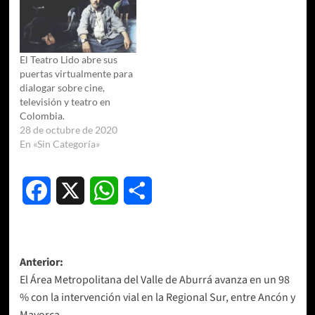
El Teatro Lido abre sus
puertas virtualmente para
dialogar sobre cine,
televisión y teatro en
Colombia.
28 de octubre de 2020
En «Sin Categoría»
Facebook
X
WhatsApp
Compartir
Navegación
Anterior:
El Área Metropolitana del Valle de Aburrá avanza en un 98
de
% con la intervención vial en la Regional Sur, entre Ancón y
entradas