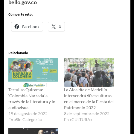
bello.gov.co
Comparte esto:
Facebook
X
Relacionado
Tertulias Quirama:
La Alcaldía de Medellín
‘Colombia Narrada’ a
intervendrá 60 esculturas
través de la literatura y lo
en el marco de la Fiesta del
audiovisual
Patrimonio 2022
19 de agosto de 2022
8 de septiembre de 2022
En «Sin Categoría»
En «CULTURA»