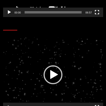
00:00
06:57
CORAZÓN RADIO
Reproductor
de
vídeo