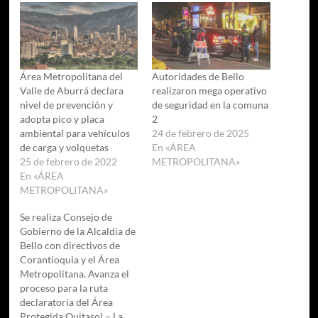
Área Metropolitana del
Autoridades de Bello
Valle de Aburrá declara
realizaron mega operativo
nivel de prevención y
de seguridad en la comuna
adopta pico y placa
2
ambiental para vehículos
24 de febrero de 2025
de carga y volquetas​
En «ÁREA
25 de febrero de 2022
METROPOLITANA»
En «ÁREA
METROPOLITANA»
Se realiza Consejo de
Gobierno de la Alcaldía de
Bello con directivos de
Corantioquia y el Área
Metropolitana. Avanza el
proceso para la ruta
declaratoria del Área
Protegida Quitasol – La