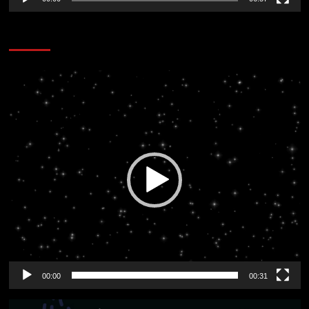
CORAZÓN RADIO
Reproductor
de
vídeo
00:00
00:31