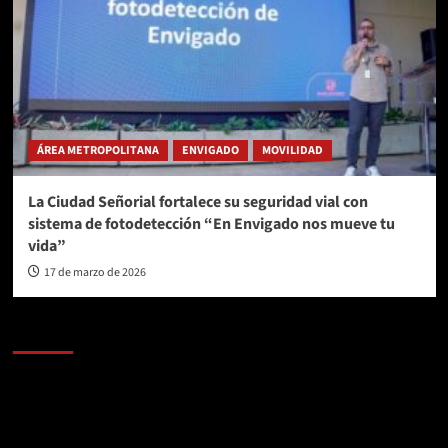
ÁREA METROPOLITANA
ENVIGADO
MOVILIDAD
La Ciudad Señorial fortalece su seguridad vial con
sistema de fotodetección “En Envigado nos mueve tu
vida”
17 de marzo de 2026
AL AIRE – POLÍTICA
Reproductor
de
vídeo