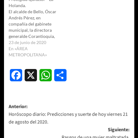
Holanda.
El alcalde de Bello, Óscar
Andrés Pérez, en
compañía del gabinete
municipal, la directora
generalde Corantioquia,
Ana Ligia Mora Martínez y
23 de junio de 2020
subdirectores, además, del
En «ÁREA
director del
METROPOLITANA»
ÁreaMetropolitana Juan
David Palacio y un grupo
primario de la entidad,
Facebook
X
WhatsApp
Compartir
realizan el Consejo
deGobierno y, en él, se da
lugar a la ponencia…
Navegación
Anterior:
Horóscopo diario: Predicciones y suerte de hoy viernes 21
de
de agosto del 2020.
entradas
Siguiente:
Rasgos de una mujer maltratada.