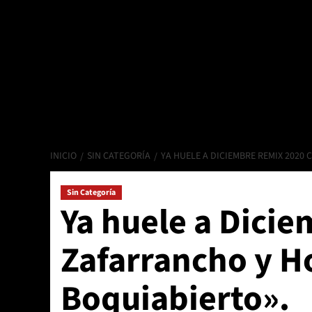
INICIO
SIN CATEGORÍA
YA HUELE A DICIEMBRE REMIX 2020
Sin Categoría
Ya huele a Dici
Zafarrancho y Ho
Boquiabierto».