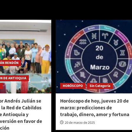
IÁN RENDÓN
N DE ANTIOQUIA
a
HORÓSCOPO
Sin Categoría
r Andrés Julián se
Horóscopo de hoy, jueves 20 de
 la Red de Cabildos
marzo: predicciones de
e Antioquia y
trabajo, dinero, amor y fortuna
versión en favor de
20 de marzo de 2025
ación