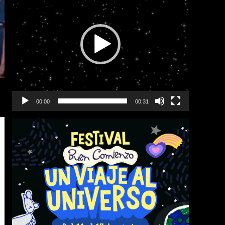
vídeo
00:00
00:31