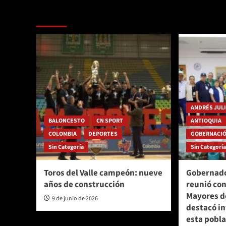
Más historias
ANDRÉS JUL
BALONCESTO
CN SPORT
ANTIOQUIA
COLOMBIA
DEPORTES
GOBERNACIÓ
Sin Categoría
Sin Categorí
Toros del Valle campeón: nueve
Gobernado
años de construcción
reunió con
Mayores d
9 de junio de 2026
destacó in
esta pobl