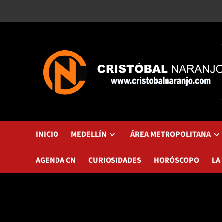
Saltar
al
contenido
INICIO
MEDELLÍN
ÁREA METROPOLITANA
AGENDA CN
CURIOSIDADES
HORÓSCOPO
LA