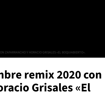
 CON ZAFARRANCHO Y HORACIO GRISALES «EL BOQUIABIERTO».
embre remix 2020 con
racio Grisales «El