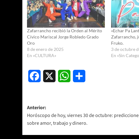
Zafarrancho recibió la Orden al Mérito
«Echar Pa Lan
Cívico Mariscal Jorge Robledo Grado
Zafarrancho, j
Oro
Fruko.
8 de enero de 2025
3 de octubre 
En «CULTURA»
En «Sin Catego
Facebook
X
WhatsApp
Compartir
Navegación
Anterior:
Horóscopo de hoy, viernes 30 de octubre: prediccione
de
sobre amor, trabajo y dinero.
entradas