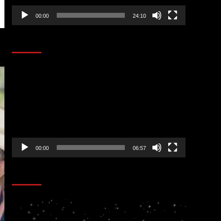
00:00
24:10
AL AIRE – ENTRETENIMIENTO
Reproductor
de
vídeo
00:00
06:57
CORAZÓN RADIO
Reproductor
de