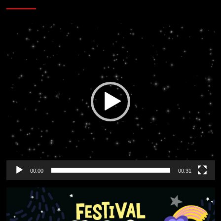
Reproductor
de
vídeo
00:00
00:31