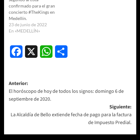
confirmado para el gran
concierto #TheKings en
Medellín.
23 de junio de 2022
En «MEDELLÍN»
Facebook
X
WhatsApp
Compartir
Navegación
Anterior:
El horóscopo de hoy de todos los signos: domingo 6 de
de
septiembre de 2020.
entradas
Siguiente:
La Alcaldía de Bello extiende fecha de pago para la factura
de Impuesto Predial.