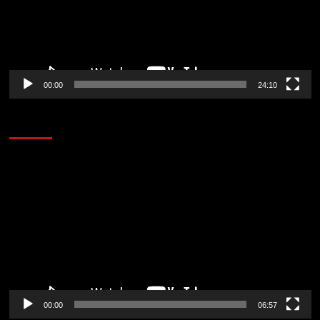
00:00
24:10
AL AIRE – ENTRETENIMIENTO
Reproductor
de
vídeo
00:00
06:57