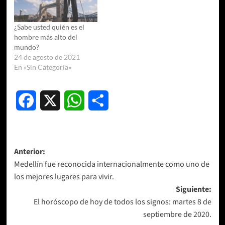
¿Sabe usted quién es el
hombre más alto del
mundo?
24 de agosto de 2021
En «Sin Categoría»
Facebook
X
WhatsApp
Compartir
Navegación
Anterior:
Medellín fue reconocida internacionalmente como uno de
de
los mejores lugares para vivir.
entradas
Siguiente:
El horóscopo de hoy de todos los signos: martes 8 de
septiembre de 2020.