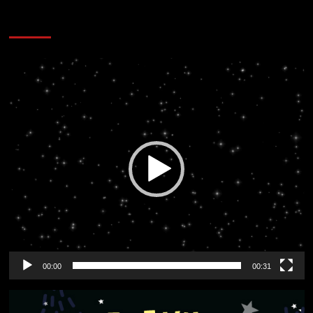
CORAZÓN RADIO
Reproductor
de
vídeo
00:00
00:31