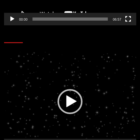
00:00
06:57
CORAZÓN RADIO
Reproductor
de
vídeo