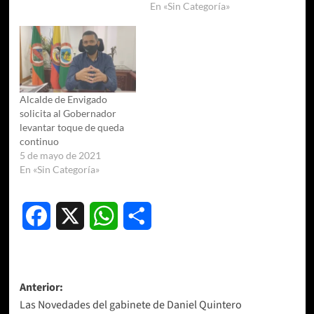
En «Sin Categoría»
Alcalde de Envigado
solicita al Gobernador
levantar toque de queda
continuo
5 de mayo de 2021
En «Sin Categoría»
Facebook
X
WhatsApp
Compartir
Navegación
Anterior:
Las Novedades del gabinete de Daniel Quintero
de