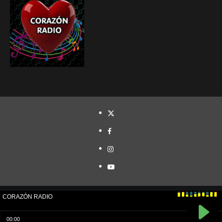
TWITTER
FACEBOOK
INSTAGRAM
YOUTUBE
Cristóbal Naranjo© Todos los derechos reservados.
|
CoverNews
por AF themes.