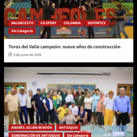
BALONCESTO
CN SPORT
COLOMBIA
DEPORTES
Sin Categoría
Toros del Valle campeón: nueve años de construcción
9 de junio de 2026
ANDRÉS JULIÁN RENDÓN
ANTIOQUIA
GOBERNACIÓN DE ANTIOQUIA
Sin Categoría