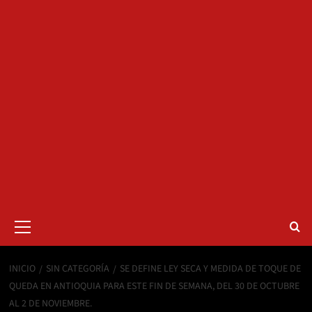
Menú
primario
INICIO
SIN CATEGORÍA
SE DEFINE LEY SECA Y MEDIDA DE TOQUE DE
QUEDA EN ANTIOQUIA PARA ESTE FIN DE SEMANA, DEL 30 DE OCTUBRE
AL 2 DE NOVIEMBRE.