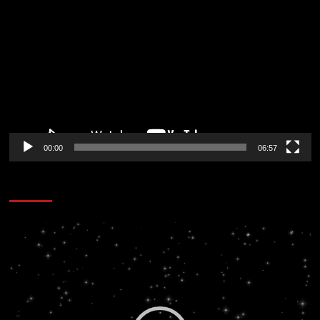
de
vídeo
00:00
06:57
CORAZÓN RADIO
Reproductor
de
vídeo