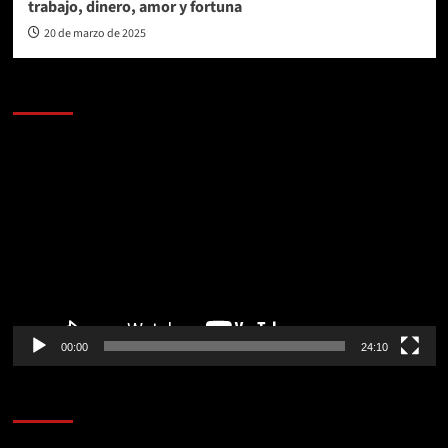
trabajo, dinero, amor y fortuna
20 de marzo de 2025
AL AIRE – POLÍTICA
Reproductor
de
vídeo
00:00
24:10
AL AIRE – ENTRETENIMIENTO
Reproductor