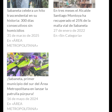
Sabaneta celebra un hito
En tres meses el Alcalde
trascendental en su
Santiago Montoya ha
historia: 300 días
recuperado el 25% de la
consecutivos sin
malla vial de Sabaneta
homicidios
27 de enero de 2022
31 de marzo de 2025
En «Sin Categoría»
En «ÁREA
METROPOLITANA»
¡Sabaneta, primer
municipio del sur del Área
Metropolitana en lanzar la
patrulla púrpura!
16 de mayo de 2024
En «ÁREA
METROPOLITANA»