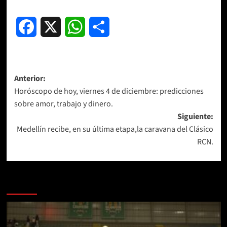
Facebook
X
WhatsApp
Compartir
Navegación
Anterior:
Horóscopo de hoy, viernes 4 de diciembre: predicciones
de
sobre amor, trabajo y dinero.
entradas
Siguiente:
Medellín recibe, en su última etapa,la caravana del Clásico
RCN.
Más historias