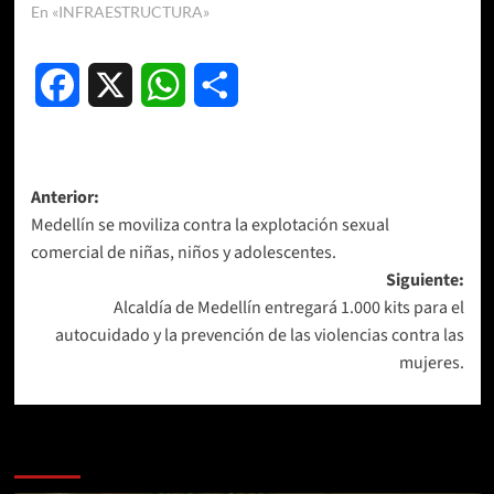
En «INFRAESTRUCTURA»
Facebook
X
WhatsApp
Compartir
Navegación
Anterior:
Medellín se moviliza contra la explotación sexual
de
comercial de niñas, niños y adolescentes.
entradas
Siguiente:
Alcaldía de Medellín entregará 1.000 kits para el
autocuidado y la prevención de las violencias contra las
mujeres.
Más historias