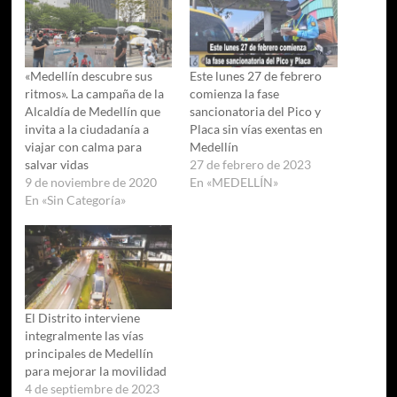
«Medellín descubre sus
Este lunes 27 de febrero
ritmos». La campaña de la
comienza la fase
Alcaldía de Medellín que
sancionatoria del Pico y
invita a la ciudadanía a
Placa sin vías exentas en
viajar con calma para
Medellín
salvar vidas
27 de febrero de 2023
9 de noviembre de 2020
En «MEDELLÍN»
En «Sin Categoría»
El Distrito interviene
integralmente las vías
principales de Medellín
para mejorar la movilidad
4 de septiembre de 2023