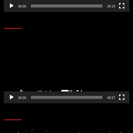
00:00
24:10
AL AIRE – ENTRETENIMIENTO
Reproductor
de
vídeo
00:00
06:57
CORAZÓN RADIO
Reproductor