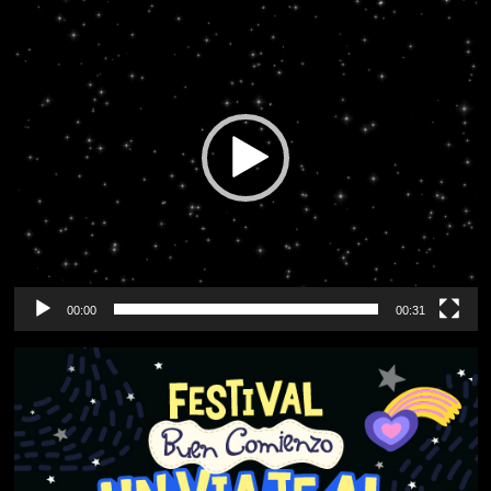
de
vídeo
00:00
00:31