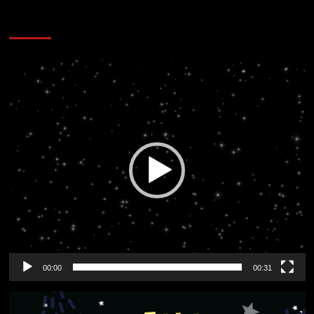
CORAZÓN RADIO
Reproductor
de
vídeo
00:00
00:31