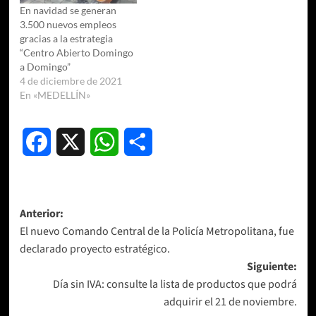
En navidad se generan
3.500 nuevos empleos
gracias a la estrategia
“Centro Abierto Domingo
a Domingo”
4 de diciembre de 2021
En «MEDELLÍN»
Facebook
X
WhatsApp
Compartir
Navegación
Anterior:
El nuevo Comando Central de la Policía Metropolitana, fue
de
declarado proyecto estratégico.
entradas
Siguiente:
Día sin IVA: consulte la lista de productos que podrá
adquirir el 21 de noviembre.