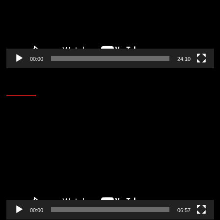
00:00
24:10
AL AIRE – ENTRETENIMIENTO
Reproductor
de
vídeo
00:00
06:57