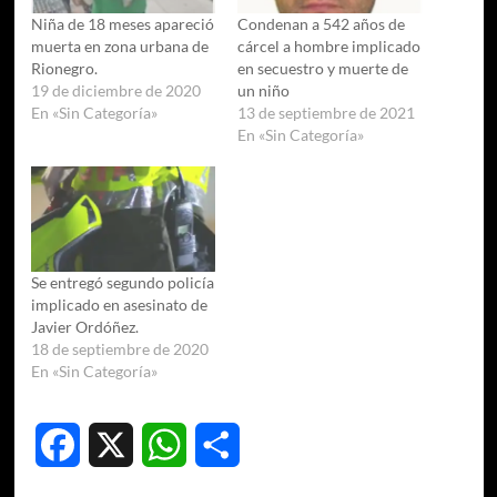
Niña de 18 meses apareció
Condenan a 542 años de
muerta en zona urbana de
cárcel a hombre implicado
Rionegro.
en secuestro y muerte de
19 de diciembre de 2020
un niño
En «Sin Categoría»
13 de septiembre de 2021
En «Sin Categoría»
Se entregó segundo policía
implicado en asesinato de
Javier Ordóñez.
18 de septiembre de 2020
En «Sin Categoría»
Facebook
X
WhatsApp
Compartir