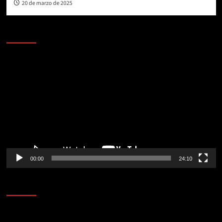
20 de marzo de 2025
AL AIRE – POLÍTICA
Reproductor
de
vídeo
00:00
24:10
AL AIRE – ENTRETENIMIENTO
Reproductor
de