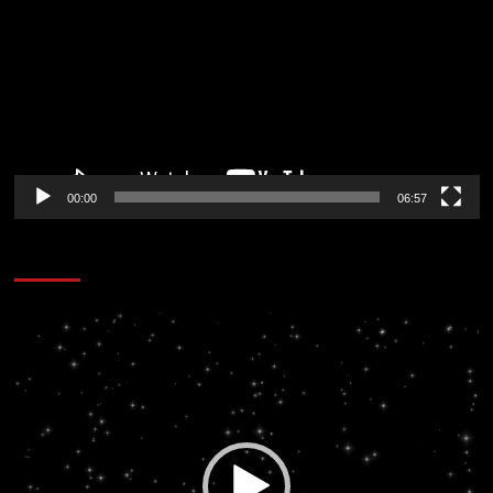
vídeo
00:00
06:57
CORAZÓN RADIO
Reproductor
de
vídeo