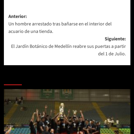
Navegación
Anterior:
Un hombre arrestado tras bañarse en el interior del
de
acuario de una tienda.
entradas
Siguiente:
El Jardín Botánico de Medellín reabre sus puertas a partir
del 1 de Julio.
Más historias