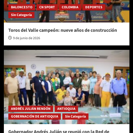
BALONCESTO
CN SPORT
COLOMBIA
DEPORTES
Sin Categoría
Toros del Valle campeón: nueve años de construcción
9 de junio de 2026
ANDRÉS JULIÁN RENDÓN
ANTIOQUIA
GOBERNACIÓN DE ANTIOQUIA
Sin Categoría
Gobernador Andrés Julián se reunió con la Red de