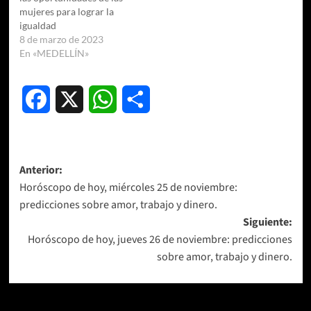
mujeres para lograr la
igualdad
8 de marzo de 2023
En «MEDELLÍN»
Facebook
X
WhatsApp
Compartir
Navegación
Anterior:
Horóscopo de hoy, miércoles 25 de noviembre:
de
predicciones sobre amor, trabajo y dinero.
entradas
Siguiente:
Horóscopo de hoy, jueves 26 de noviembre: predicciones
sobre amor, trabajo y dinero.