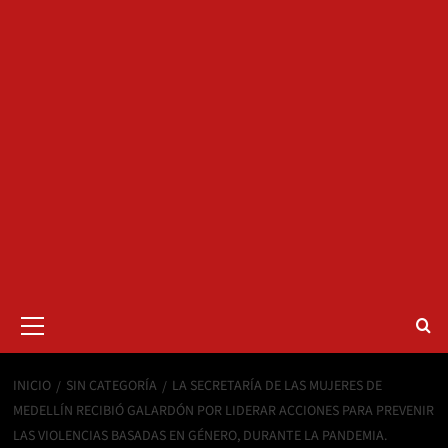
Menú
primario
INICIO
SIN CATEGORÍA
LA SECRETARÍA DE LAS MUJERES DE
MEDELLÍN RECIBIÓ GALARDÓN POR LIDERAR ACCIONES PARA PREVENIR
LAS VIOLENCIAS BASADAS EN GÉNERO, DURANTE LA PANDEMIA.