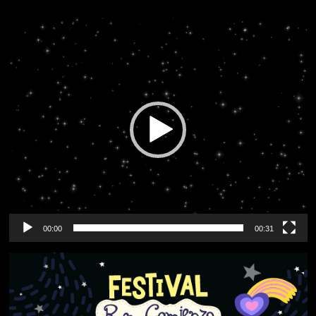
Reproductor
de
vídeo
00:00
00:31