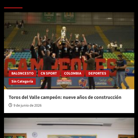
Más historias
BALONCESTO
CN SPORT
COLOMBIA
DEPORTES
Sin Categoría
Toros del Valle campeón: nueve años de construcción
9 de junio de 2026