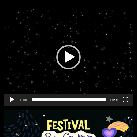
Reproductor
de
vídeo
00:00
00:31