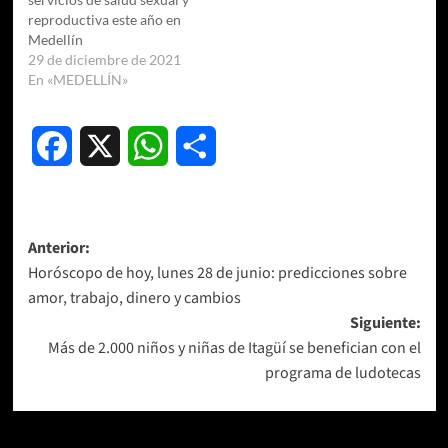
reproductiva este año en
Medellín
29 de diciembre de 2021
En «MEDELLÍN»
Facebook
X
WhatsApp
Compartir
Navegación
Anterior:
Horóscopo de hoy, lunes 28 de junio: predicciones sobre
de
amor, trabajo, dinero y cambios
entradas
Siguiente:
Más de 2.000 niños y niñas de Itagüí se benefician con el
programa de ludotecas