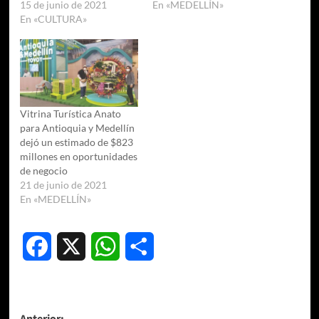
15 de junio de 2021
En «MEDELLÍN»
En «CULTURA»
Vitrina Turística Anato
para Antioquia y Medellín
dejó un estimado de $823
millones en oportunidades
de negocio
21 de junio de 2021
En «MEDELLÍN»
Facebook
X
WhatsApp
Compartir
Anterior: