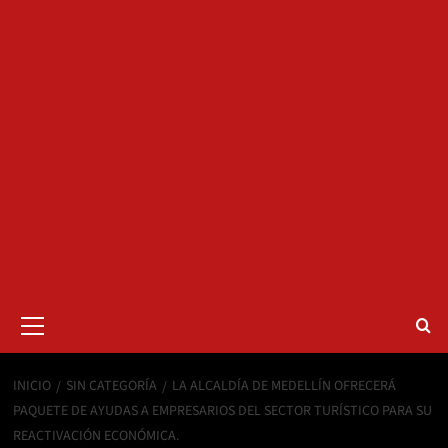
Menú
primario
INICIO
SIN CATEGORÍA
LA ALCALDÍA DE MEDELLÍN OFRECERÁ
PAQUETE DE AYUDAS A EMPRESARIOS DEL SECTOR TURÍSTICO PARA SU
REACTIVACIÓN ECONÓMICA.