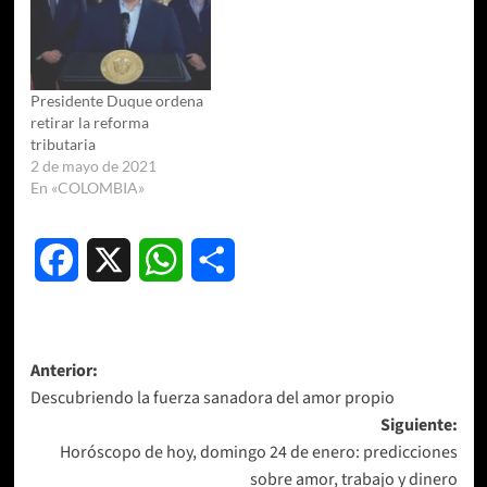
Presidente Duque ordena
retirar la reforma
tributaria
2 de mayo de 2021
En «COLOMBIA»
Facebook
X
WhatsApp
Compartir
Navegación
Anterior:
Descubriendo la fuerza sanadora del amor propio
de
Siguiente:
entradas
Horóscopo de hoy, domingo 24 de enero: predicciones
sobre amor, trabajo y dinero