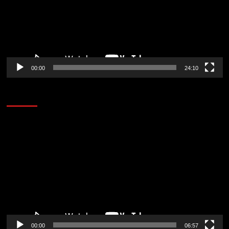
00:00
24:10
AL AIRE – ENTRETENIMIENTO
Reproductor
de
vídeo
00:00
06:57