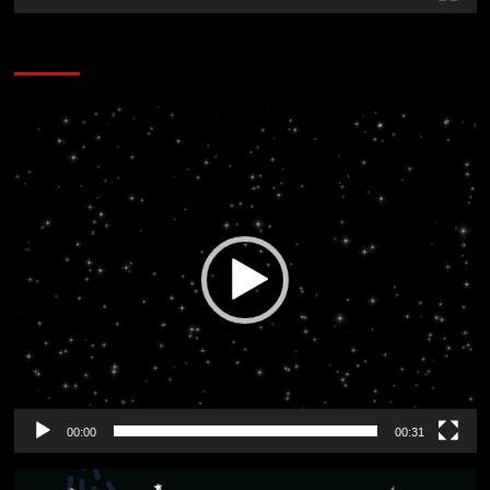
CORAZÓN RADIO
Reproductor
de
vídeo
00:00
00:31