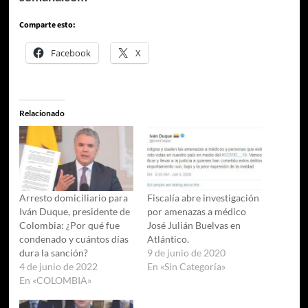
Comparte esto:
Facebook
X
Relacionado
Arresto domiciliario para
Fiscalía abre investigación
Iván Duque, presidente de
por amenazas a médico
Colombia: ¿Por qué fue
José Julián Buelvas en
condenado y cuántos días
Atlántico.
dura la sanción?
9 de junio de 2020
4 de junio de 2022
En «Sin Categoría»
En «COLOMBIA»