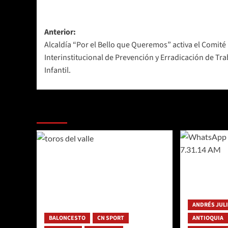
Navegación
Anterior:
Alcaldía “Por el Bello que Queremos” activa el Comité
de
Interinstitucional de Prevención y Erradicación de Tr
entradas
Infantil.
Más historias
ANDRÉS JUL
BALONCESTO
CN SPORT
ANTIOQUIA