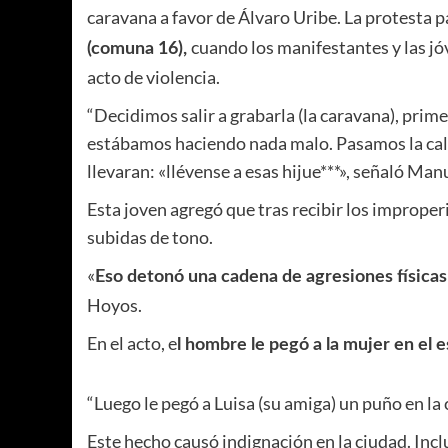
caravana a favor de Álvaro Uribe. La protesta p
cuando los manifestantes y las j
(comuna 16),
acto de violencia.
“Decidimos salir a grabarla (la caravana), prim
estábamos haciendo nada malo. Pasamos la cal
llevaran: «llévense a esas hijue***», señaló Ma
Esta joven agregó que tras recibir los imprope
subidas de tono.
«
Eso detonó una cadena de agresiones física
Hoyos.
En el acto, e
l hombre le pegó a la mujer en el
“Luego le pegó a Luisa (su amiga) un puño en la 
Este hecho causó indignación en la ciudad. Inc