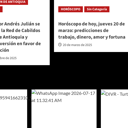
N DE ANTIOQUIA
a
HORÓSCOPO
Sin Categoría
r Andrés Julián se
Horóscopo de hoy, jueves 20 de
 la Red de Cabildos
marzo: predicciones de
e Antioquia y
trabajo, dinero, amor y fortuna
versión en favor de
20 de marzo de 2025
ación
mbre de 2025