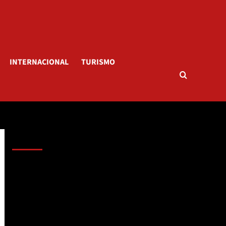
INTERNACIONAL
TURISMO
AL AIRE – POLÍTICA
Reproductor
de
vídeo