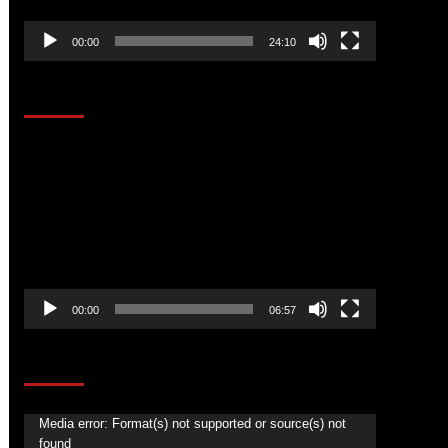
00:00
24:10
AL AIRE – ENTRETENIMIENTO
Reproductor
de
vídeo
00:00
06:57
CORAZÓN RADIO
Reproductor
Media error: Format(s) not supported or source(s) not
found