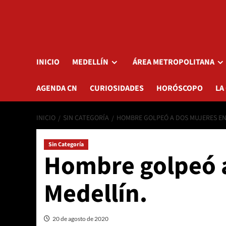
INICIO
MEDELLÍN
ÁREA METROPOLITANA
AGENDA CN
CURIOSIDADES
HORÓSCOPO
LA
INICIO
SIN CATEGORÍA
HOMBRE GOLPEÓ A DOS MUJERES EN
Sin Categoría
Hombre golpeó a
Medellín.
20 de agosto de 2020