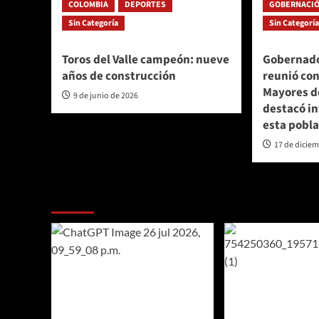
COLOMBIA
DEPORTES
GOBERNACIÓ
Sin Categoría
Sin Categorí
Toros del Valle campeón: nueve
Gobernado
años de construcción
reunió con
Mayores d
9 de junio de 2026
destacó in
esta pobl
17 de dicie
Te pueden interesar