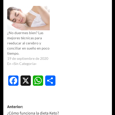
¿No duermes bien? Las
mejores técnicas para
reeducar al cerebro y
conciliar en sueño en poco
tiempo.
19 de septiembre de 2020
En «Sin Categoría»
Facebook
X
WhatsApp
Compartir
Navegación
Anterior:
¿Cómo funciona la dieta Keto?