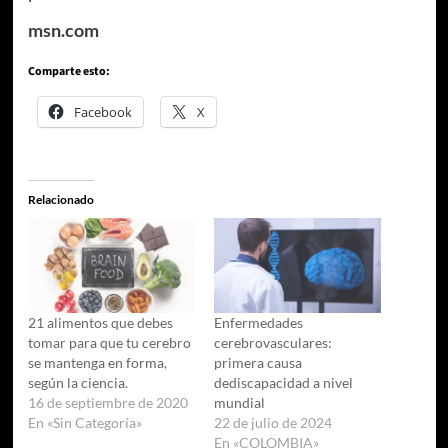
msn.com
Comparte esto:
Facebook
X
Relacionado
21 alimentos que debes
Enfermedades
tomar para que tu cerebro
cerebrovasculares:
se mantenga en forma,
primera causa
según la ciencia.
dediscapacidad a nivel
16 de septiembre de 2020
mundial
En «Sin Categoría»
22 de julio de 2024
En «COLOMBIA»