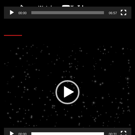
00:00
06:57
CORAZÓN RADIO
Reproductor
de
vídeo
00:00
00:31