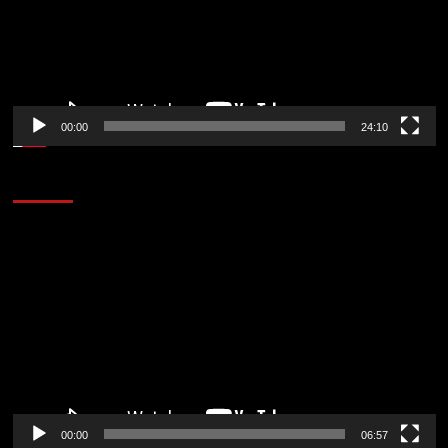
00:00
24:10
AL AIRE – ENTRETENIMIENTO
Reproductor
de
vídeo
00:00
06:57