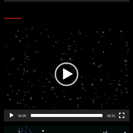
CORAZÓN RADIO
Reproductor
de
vídeo
00:00
00:31