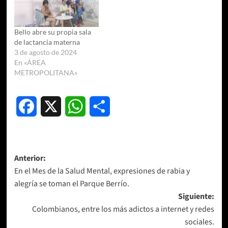
Bello abre su propia sala
de lactancia materna
3 de agosto de 2024
En «ÁREA
METROPOLITANA»
Facebook
X
WhatsApp
Compartir
Navegación
Anterior:
En el Mes de la Salud Mental, expresiones de rabia y
de
alegría se toman el Parque Berrío.
entradas
Siguiente:
Colombianos, entre los más adictos a internet y redes
sociales.