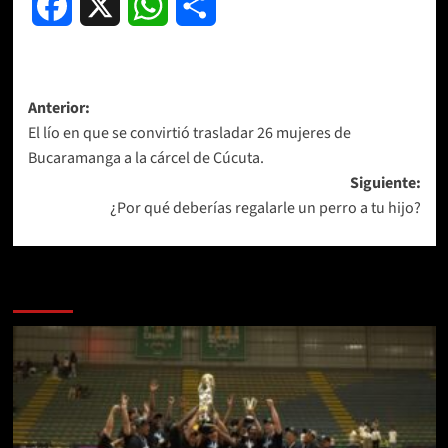
Facebook
X
WhatsApp
Compartir
Navegación
Anterior:
El lío en que se convirtió trasladar 26 mujeres de
de
Bucaramanga a la cárcel de Cúcuta.
entradas
Siguiente:
¿Por qué deberías regalarle un perro a tu hijo?
Más historias