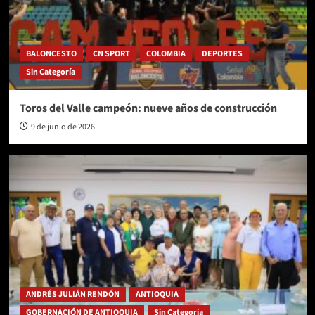
BALONCESTO
CN SPORT
COLOMBIA
DEPORTES
Sin Categoría
Toros del Valle campeón: nueve años de construcción
9 de junio de 2026
ANDRÉS JULIÁN RENDÓN
ANTIOQUIA
GOBERNACIÓN DE ANTIOQUIA
Sin Categoría