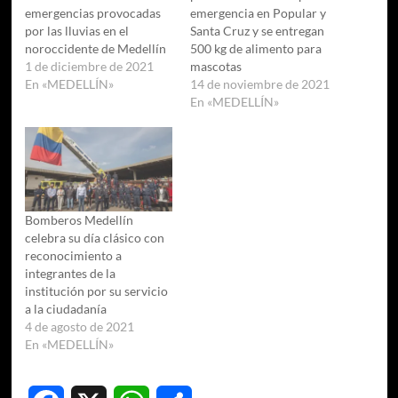
emergencias provocadas
emergencia en Popular y
por las lluvias en el
Santa Cruz y se entregan
noroccidente de Medellín
500 kg de alimento para
1 de diciembre de 2021
mascotas
En «MEDELLÍN»
14 de noviembre de 2021
En «MEDELLÍN»
Bomberos Medellín
celebra su día clásico con
reconocimiento a
integrantes de la
institución por su servicio
a la ciudadanía
4 de agosto de 2021
En «MEDELLÍN»