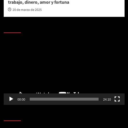
trabajo, dinero, amor y fortuna
20 de marzo de 2025
AL AIRE – POLÍTICA
Reproductor
de
vídeo
00:00
24:10
AL AIRE – ENTRETENIMIENTO